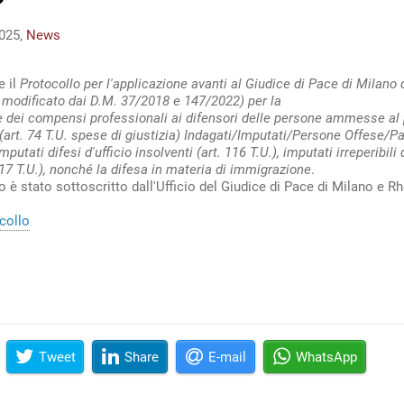
025,
News
e il
Protocollo per l'applicazione avanti al Giudice di Pace di Milano
modificato dai D.M. 37/2018 e 147/2022) per la
e dei compensi professionali ai difensori delle persone ammesse al 
(art. 74 T.U. spese di giustizia) Indagati/Imputati/Persone Offese/Par
imputati difesi d'ufficio insolventi (art. 116 T.U.), imputati irreperibili 
 117 T.U.), nonché la difesa in materia di immigrazione
.
lo è stato sottoscritto dall'Ufficio del Giudice di Pace di Milano e R
ocollo
Tweet
Share
E-mail
WhatsApp