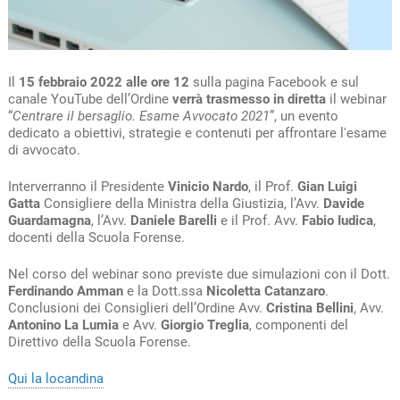
Il
15 febbraio 2022 alle ore 12
sulla pagina Facebook e sul
canale YouTube dell’Ordine
verrà trasmesso in diretta
il webinar
“
Centrare il bersaglio. Esame Avvocato 2021
”, un evento
dedicato a obiettivi, strategie e contenuti per affrontare l'esame
di avvocato.
Interverranno il Presidente
Vinicio Nardo
, il Prof.
Gian Luigi
Gatta
Consigliere della Ministra della Giustizia, l’Avv.
Davide
Guardamagna
, l’Avv.
Daniele Barelli
e il Prof. Avv.
Fabio Iudica
,
docenti della Scuola Forense.
Nel corso del webinar sono previste due simulazioni con il Dott.
Ferdinando Amman
e la Dott.ssa
Nicoletta Catanzaro
.
Conclusioni dei Consiglieri dell’Ordine Avv.
Cristina Bellini
, Avv.
Antonino La Lumia
e Avv.
Giorgio Treglia
, componenti del
Direttivo della Scuola Forense.
Qui la locandina