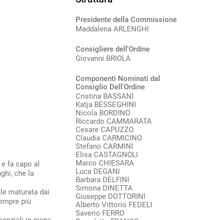
Presidente della Commissione
Maddalena ARLENGHI
Consigliere dell'Ordine
Giovanni BRIOLA
Componenti Nominati dal
Consiglio Dell'Ordine
Cristina BASSANI
Katja BESSEGHINI
Nicola BORDINO
Riccardo CAMMARATA
Cesare CAPUZZO
Claudia CARMICINO
Stefano CARMINI
Elisa CASTAGNOLI
Marco CHIESARA
 e fa capo al
Luca DEGANI
ghi, che la
Barbara DELFINI
Simona DINETTA
ale maturata dai
Giuseppe DOTTORINI
empre più
Alberto Vittorio FEDELI
Saverio FERRO
senziali in piena