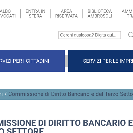
ALBO
ENTRA IN
AREA
BIBLIOTECA
AMMI
VOCATI
SFERA
RISERVATA
AMBROSOLI
TR
RVIZI PER I CITTADINI
SERVIZI PER LE IMPR
i
/
Commissione di Diritto Bancario e del Terzo Setto
ISSIONE DI DIRITTO BANCARIO E
O SETTORE