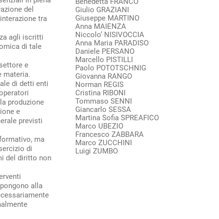
Benedetta FRANCO
vazione del
Giulio GRAZIANI
Giuseppe MARTINO
’interazione tra
Anna MAIENZA
Niccolo’ NISIVOCCIA
a agli iscritti
Anna Maria PARADISO
omica di tale
Daniele PERSANO
Marcello PISTILLI
 settore e
Paolo POTOTSCHNIG
e materia.
Giovanna RANGO
ale di detti enti
Norman REGIS
operatori
Cristina RIBONI
Tommaso SENNI
lla produzione
Giancarlo SESSA
zione e
Martina Sofia SPREAFICO
erale previsti
Marco UBEZIO
Francesco ZABBARA
nformativo, ma
Marco ZUCCHINI
sercizio di
Luigi ZUMBO
 del diritto non
erventi
impongono alla
 necessariamente
onalmente