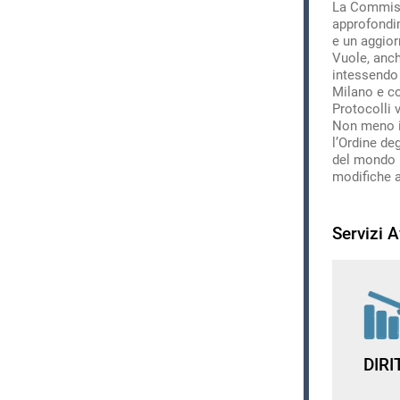
La Commissi
approfondim
e un aggior
Vuole, anch
intessendo 
Milano e co
Protocolli v
Non meno im
l’Ordine deg
del mondo b
modifiche a
Servizi A
DIR