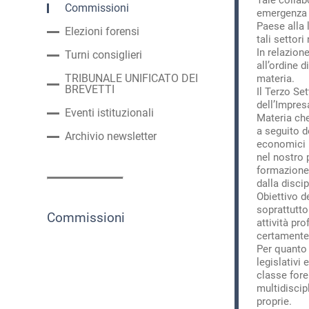
Commissioni
emergenza s
Paese alla l
Elezioni forensi
tali settori
In relazione
Turni consiglieri
all’ordine 
TRIBUNALE UNIFICATO DEI
materia.
BREVETTI
Il Terzo Se
dell’Impres
Eventi istituzionali
Materia che 
a seguito d
Archivio newsletter
economici l
nel nostro p
formazione 
dalla discip
Obiettivo d
soprattutto
Commissioni
attività pr
certamente 
Per quanto 
legislativi 
classe fore
multidiscip
proprie.