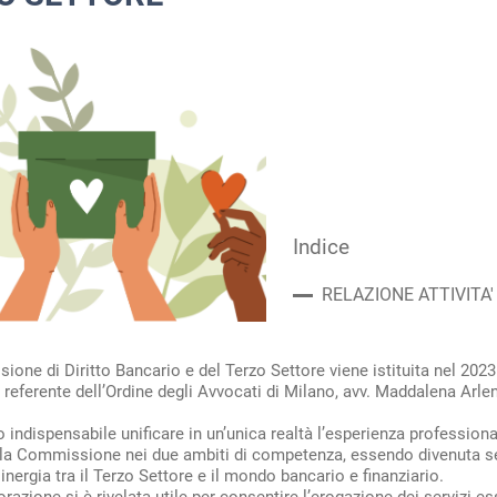
Indice
RELAZIONE ATTIVITA'
one di Diritto Bancario e del Terzo Settore viene istituita nel 2023
 referente dell’Ordine degli Avvocati di Milano, avv. Maddalena Arlen
to indispensabile unificare in un’unica realtà l’esperienza profession
la Commissione nei due ambiti di competenza, essendo divenuta s
sinergia tra il Terzo Settore e il mondo bancario e finanziario.
razione si è rivelata utile per consentire l’erogazione dei servizi es