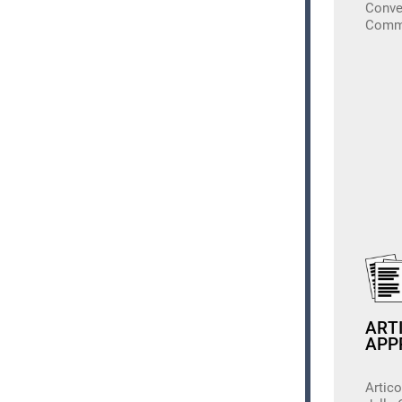
Conveg
Comm
ARTI
APP
Artico