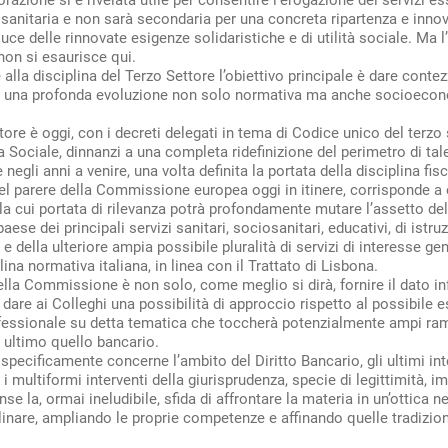
anitaria e non sarà secondaria per una concreta ripartenza e inno
uce delle rinnovate esigenze solidaristiche e di utilità sociale. Ma l
 non si esaurisce qui.
 alla disciplina del Terzo Settore l’obiettivo principale è dare contezz
di una profonda evoluzione non solo normativa ma anche socioecon
ttore è oggi, con i decreti delegati in tema di Codice unico del terzo
a Sociale, dinnanzi a una completa ridefinizione del perimetro di tal
negli anni a venire, una volta definita la portata della disciplina fisc
el parere della Commissione europea oggi in itinere, corrisponde a 
a cui portata di rilevanza potrà profondamente mutare l’assetto de
aese dei principali servizi sanitari, sociosanitari, educativi, di istru
e della ulteriore ampia possibile pluralità di servizi di interesse gen
lina normativa italiana, in linea con il Trattato di Lisbona.
ella Commissione è non solo, come meglio si dirà, fornire il dato i
 dare ai Colleghi una possibilità di approccio rispetto al possibile e
ofessionale su detta tematica che toccherà potenzialmente ampi rami
ultimo quello bancario.
specificamente concerne l’ambito del Diritto Bancario, gli ultimi int
e i multiformi interventi della giurisprudenza, specie di legittimità, 
nse la, ormai ineludibile, sfida di affrontare la materia in un’ottica
linare, ampliando le proprie competenze e affinando quelle tradizi